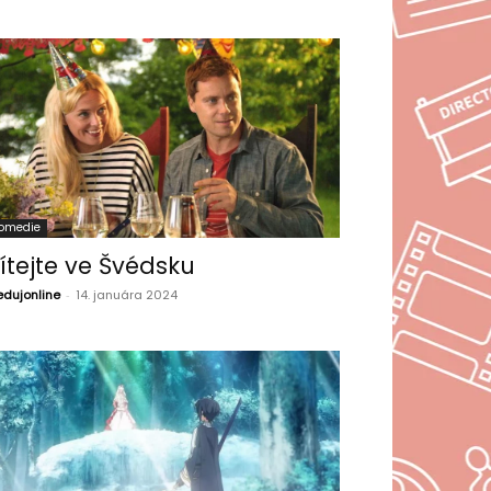
omedie
ítejte ve Švédsku
edujonline
-
14. januára 2024