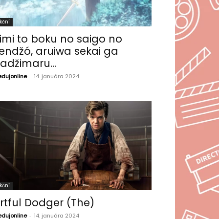
kční
imi to boku no saigo no
endžó, aruiwa sekai ga
adžimaru...
edujonline
-
14. januára 2024
kční
rtful Dodger (The)
edujonline
-
14. januára 2024