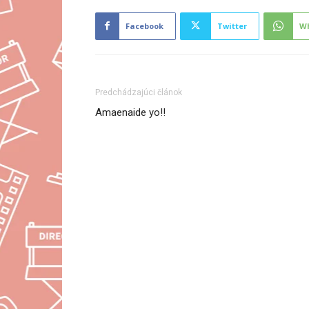
Facebook
Twitter
W
Predchádzajúci článok
Amaenaide yo!!