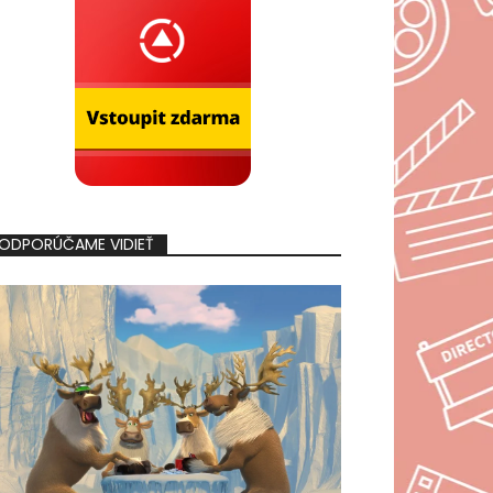
ODPORÚČAME VIDIEŤ