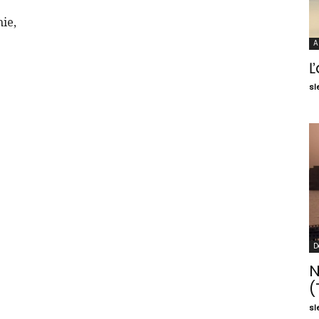
ie,
A
Ľ
sl
D
N
(
sl