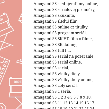
Amagami SS sledujemfilmy online,
Amagami SS seriálovej premiéry,
Amagami SS skúknito,
Amagami SS sleduj film,
Amagami SS online cz titulky,
Amagami SS program seriál,
Amagami SS SK HD film o filme,
Amagami SS SK dabing,
Amagami SS full hd,
Amagami SS seriál na pozeranie,
Amagami SS seriál online,
Amagami SS seriál,
Amagami SS všetky diely,
Amagami SS všetky diely online,
Amagami SS celý seriál,
Amagami SS 1 séria,
Amagami SS 1 2 3 4 5 6 7 8 9 10,
Amagami SS 11 12 13 14 15 16 17,
Amagami SS 18 19 20 21 22 23 24,