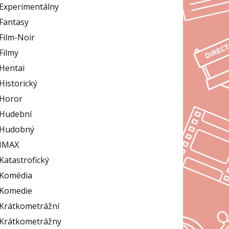
Experimentálny
Fantasy
Film-Noir
Filmy
Hentai
Historický
Horor
Hudební
Hudobný
IMAX
Katastrofický
Komédia
Komedie
Krátkometrážní
Krátkometrážny