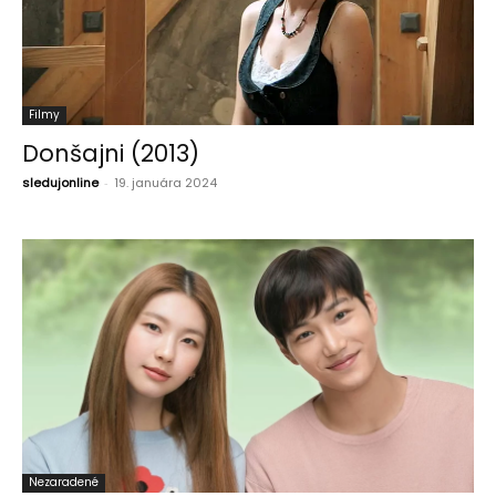
Filmy
Donšajni (2013)
sledujonline
-
19. januára 2024
Nezaradené