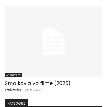
Animovaný
Šmolkovia vo filme (2025)
sledujonline
-
26. júla 2024
KATEGÓRIE