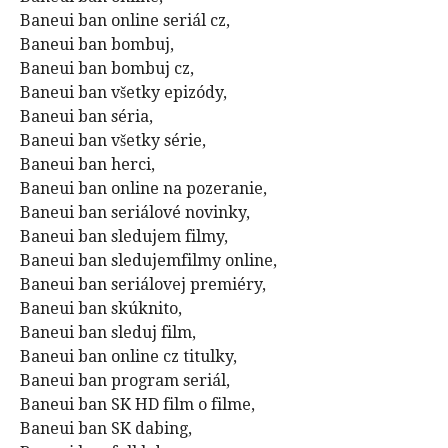
Baneui ban online seriál cz,
Baneui ban bombuj,
Baneui ban bombuj cz,
Baneui ban všetky epizódy,
Baneui ban séria,
Baneui ban všetky série,
Baneui ban herci,
Baneui ban online na pozeranie,
Baneui ban seriálové novinky,
Baneui ban sledujem filmy,
Baneui ban sledujemfilmy online,
Baneui ban seriálovej premiéry,
Baneui ban skúknito,
Baneui ban sleduj film,
Baneui ban online cz titulky,
Baneui ban program seriál,
Baneui ban SK HD film o filme,
Baneui ban SK dabing,