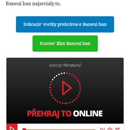
Baneui ban najserialy.to,
Zobraziť všetky prehrávače Baneui ban
Pozrieť film Baneui ban