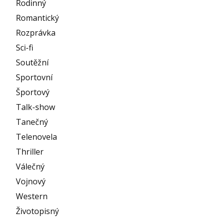
Rodinný
Romantický
Rozprávka
Sci-fi
Soutěžní
Sportovní
Športový
Talk-show
Tanečný
Telenovela
Thriller
Válečný
Vojnový
Western
Životopisný