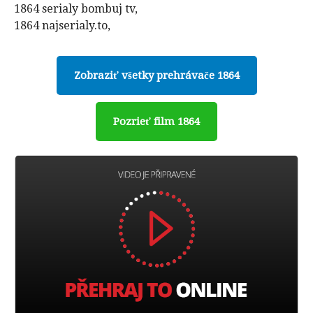
1864 serialy bombuj tv,
1864 najserialy.to,
Zobraziť všetky prehrávače 1864
Pozrieť film 1864