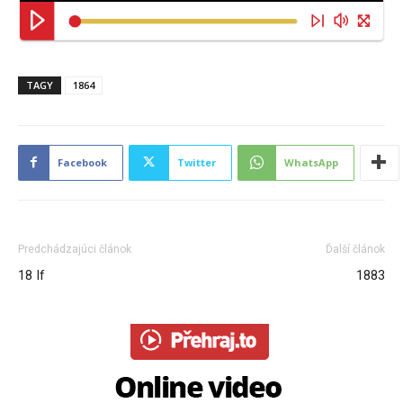
TAGY
1864
Facebook
Twitter
WhatsApp
Predchádzajúci článok
Ďalší článok
18 If
1883