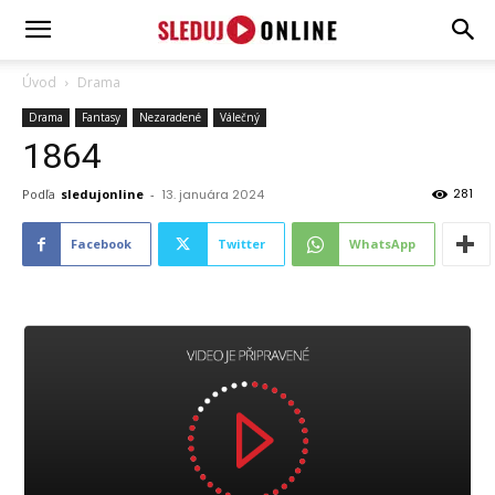
SledujOnline.sk
Úvod
Drama
Drama
Fantasy
Nezaradené
Válečný
1864
281
Podľa
sledujonline
-
13. januára 2024
Facebook
Twitter
WhatsApp