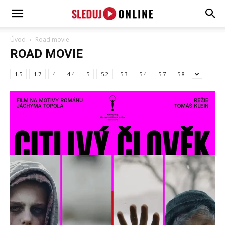
SledujOnline.sk
Úvod
Road movie
ROAD MOVIE
1.5
1.7
4
4.4
5
5.2
5.3
5.4
5.7
5.8