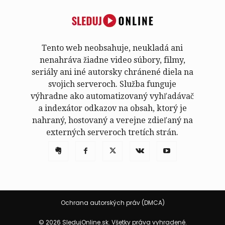
Tento web neobsahuje, neukladá ani
nenahráva žiadne video súbory, filmy,
seriály ani iné autorsky chránené diela na
svojich serveroch. Služba funguje
výhradne ako automatizovaný vyhľadávač
a indexátor odkazov na obsah, ktorý je
nahraný, hostovaný a verejne zdieľaný na
externých serveroch tretích strán.
Ochrana autorských práv (DMCA)
© 2026 SledujOnline.sk. Všetky práva vyhradené.