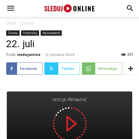
SledujOnline.sk
Úvod
Drama
Drama
Historický
Nezaradené
22. juli
221
Podľa
sledujonline
-
13. januára 2024
Facebook
Twitter
WhatsApp