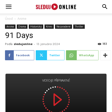
SledujOnline.sk
Úvod
Anime
Anime
Drama
Historický
Krimi
Nezaradené
Thriller
91 Days
183
Podľa
sledujonline
-
13. januára 2024
Facebook
Twitter
WhatsApp