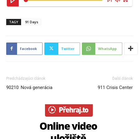
TAGY
91 Days
Facebook
Twitter
WhatsApp
Predchádzajúci článok
Ďalší článok
90210: Nová generácia
911 Crisis Center