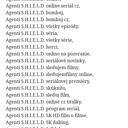
Agenti S.H.I.E.L.D. online seriál cz,
Agenti S.H.I.E.L.D. bombuj,
Agenti S.H.I.E.L.D. bombuj cz,
Agenti S.H.I.E.L.D. všetky epizódy,
Agenti S.H.I.E.L.D. séria,
Agenti S.H.I.E.L.D. všetky série,
Agenti S.H.I.E.L.D. herci,
Agenti S.H.I.E.L.D. online na pozeranie,
Agenti S.H.I.E.L.D. seriálové novinky,
Agenti S.H.I.E.L.D. sledujem filmy,
Agenti S.H.I.E.L.D. sledujemfilmy online,
Agenti S.H.I.E.L.D. seriálovej premiéry,
Agenti S.H.I.E.L.D. skúknito,
Agenti S.H.I.E.L.D. sleduj film,
Agenti S.H.I.E.L.D. online cz titulky,
Agenti S.H.I.E.L.D. program seriál,
Agenti S.H.I.E.L.D. SK HD film o filme,
Agenti S.H.I.E.L.D. SK dabing,