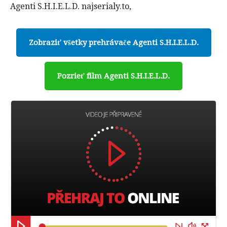
Agenti S.H.I.E.L.D. najserialy.to,
Zobraziť všetky prehrávače Agenti S.H.I.E.L.D.
Pozrieť film Agenti S.H.I.E.L.D.