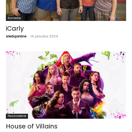
Komedie
iCarly
sledujonline
-
14. januára 2024
Nezaradené
House of Villains