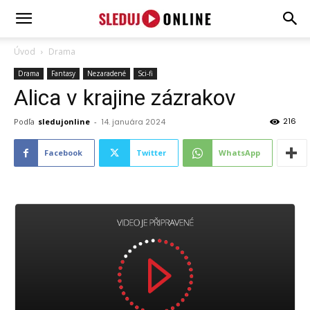
SledujOnline.sk
Úvod
Drama
Drama
Fantasy
Nezaradené
Sci-fi
Alica v krajine zázrakov
216
Podľa
sledujonline
-
14. januára 2024
Facebook
Twitter
WhatsApp