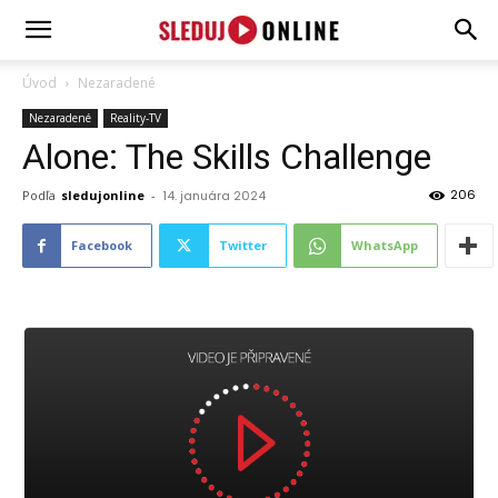
SledujOnline.sk
Úvod
Nezaradené
Nezaradené
Reality-TV
Alone: The Skills Challenge
206
Podľa
sledujonline
-
14. januára 2024
Facebook
Twitter
WhatsApp