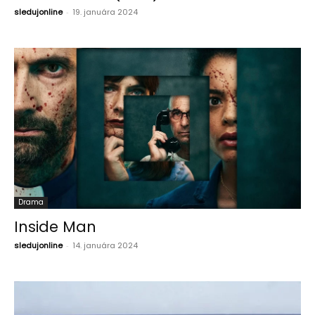
sledujonline
-
19. januára 2024
Drama
Inside Man
sledujonline
-
14. januára 2024