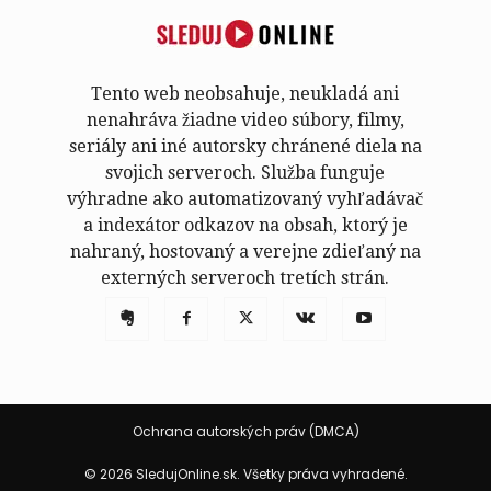
Tento web neobsahuje, neukladá ani
nenahráva žiadne video súbory, filmy,
seriály ani iné autorsky chránené diela na
svojich serveroch. Služba funguje
výhradne ako automatizovaný vyhľadávač
a indexátor odkazov na obsah, ktorý je
nahraný, hostovaný a verejne zdieľaný na
externých serveroch tretích strán.
Ochrana autorských práv (DMCA)
© 2026 SledujOnline.sk. Všetky práva vyhradené.