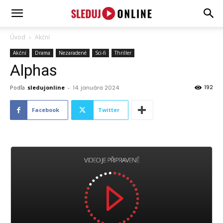
SledujOnline.sk
Úvod
Akční
Akční
Drama
Nezaradené
Sci-fi
Thriller
Alphas
192
Podľa
sledujonline
-
14. januára 2024
Facebook
Twitter