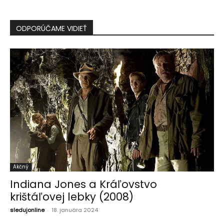
ODPORÚČAME VIDIEŤ
Akčný
Indiana Jones a Kráľovstvo
krištáľovej lebky (2008)
sledujonline
-
18. januára 2024