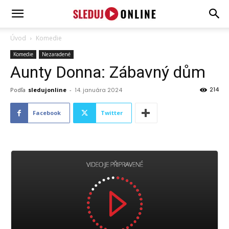
SledujOnline.sk
Úvod
Komedie
Komedie
Nezaradené
Aunty Donna: Zábavný dům
214
Podľa
sledujonline
-
14. januára 2024
Facebook
Twitter