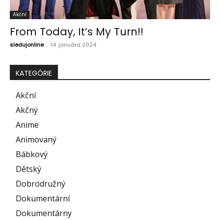
Akční
From Today, It’s My Turn!!
sledujonline
-
14. januára 2024
KATEGÓRIE
Akční
Akčný
Anime
Animovaný
Bábkový
Dětský
Dobrodružný
Dokumentární
Dokumentárny