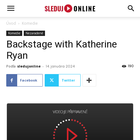
SledujOnline.sk
Úvod
Komedie
Komedie
Nezaradené
Backstage with Katherine
Ryan
190
Podľa
sledujonline
-
14. januára 2024
Facebook
Twitter