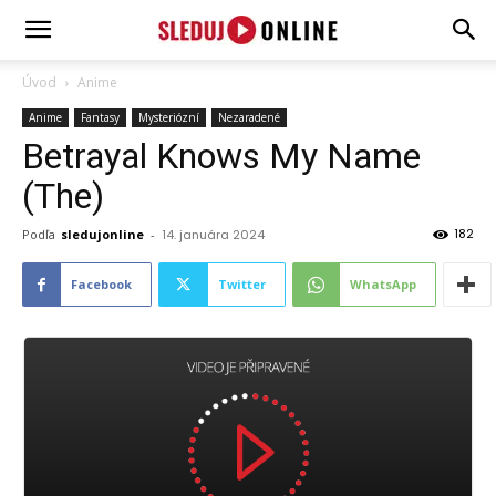
SledujOnline.sk
Úvod
Anime
Anime
Fantasy
Mysteriózní
Nezaradené
Betrayal Knows My Name
(The)
182
Podľa
sledujonline
-
14. januára 2024
Facebook
Twitter
WhatsApp