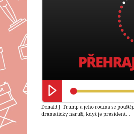
Donald J. Trump a jeho rodina se pouštějí
dramaticky naruší, když je prezident…