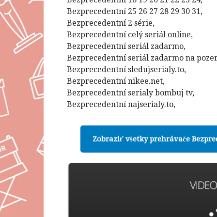
Bezprecedentní 25 26 27 28 29 30 31,
Bezprecedentní 2 série,
Bezprecedentní celý seriál online,
Bezprecedentní seriál zadarmo,
Bezprecedentní seriál zadarmo na pozer
Bezprecedentní sledujserialy.to,
Bezprecedentní nikee.net,
Bezprecedentní serialy bombuj tv,
Bezprecedentní najserialy.to,
Zobraziť všetky prehrávače Bezpre