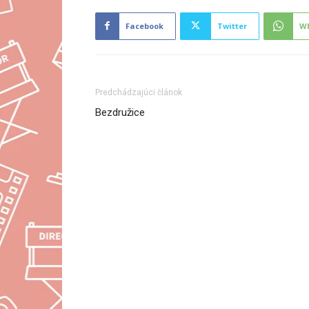
Facebook
Twitter
W
Predchádzajúci článok
Bezdružice