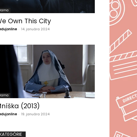
rama
e Own This City
edujonline
-
14. januára 2024
rama
níška (2013)
edujonline
-
19. januára 2024
KATEGÓRIE