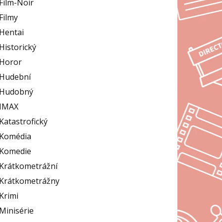
Film-Noir
Filmy
Hentai
Historický
Horor
Hudební
Hudobný
IMAX
Katastrofický
Komédia
Komedie
Krátkometrážní
Krátkometrážny
Krimi
Minisérie