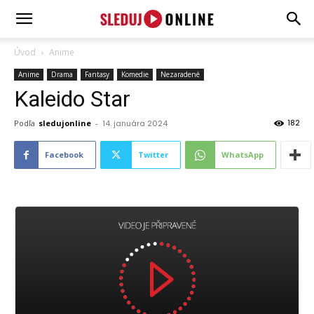
SledujOnline.sk
Úvod
Anime
Anime
Drama
Fantasy
Komedie
Nezaradené
Kaleido Star
182
Podľa
sledujonline
-
14. januára 2024
Facebook
Twitter
WhatsApp