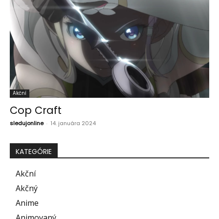
Akční
Cop Craft
sledujonline
-
14. januára 2024
KATEGÓRIE
Akční
Akčný
Anime
Animovaný