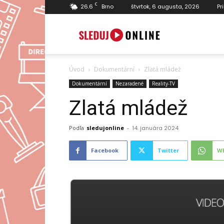
C
26.6
Brno
štvrtok, 6 augusta, 2026
Pr
SledujOnline.sk
Úvod
Dokumentární
Zlatá mládež
Dokumentární
Nezaradené
Reality-TV
Zlatá mládež
Podľa
sledujonline
-
14. januára 2024
Facebook
Twitter
W