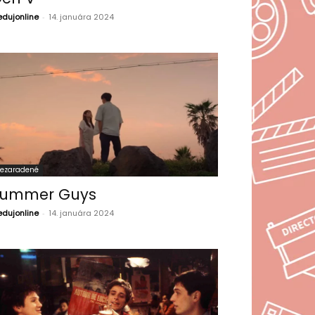
edujonline
-
14. januára 2024
ezaradené
ummer Guys
edujonline
-
14. januára 2024