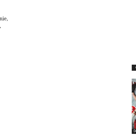
nie,
,
D