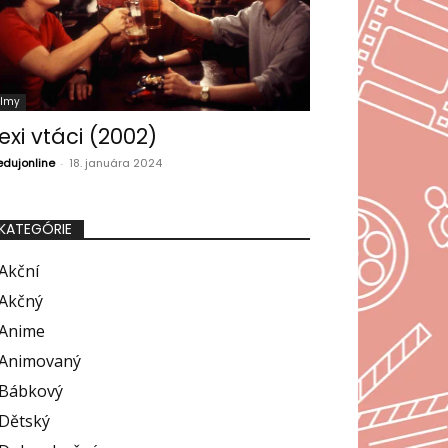
ilmy
exi vtáci (2002)
edujonline
-
18. januára 2024
KATEGÓRIE
Akční
Akčný
Anime
Animovaný
Bábkový
Dětský