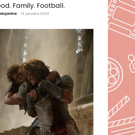
od. Family. Football.
edujonline
-
14. januára 2024