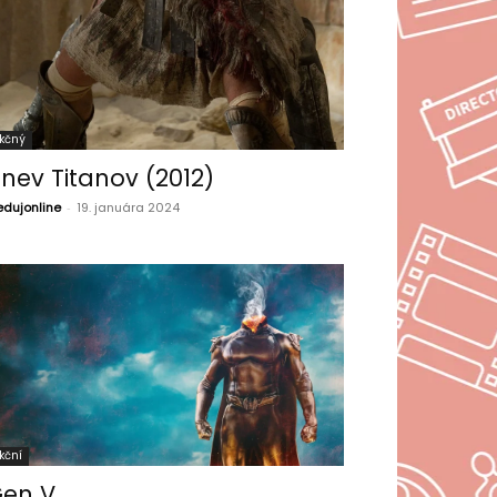
kčný
nev Titanov (2012)
edujonline
-
19. januára 2024
kční
en V