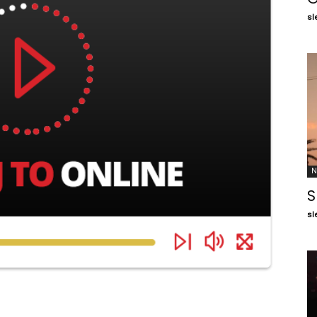
sl
N
S
sl