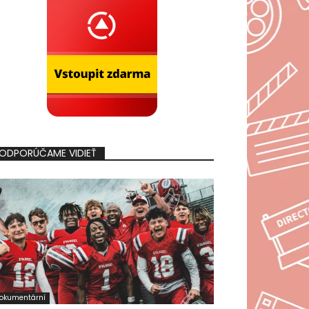
ODPORÚČAME VIDIEŤ
okumentární