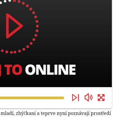
u mladí, zhýčkaní a teprve nyní poznávají prostředí