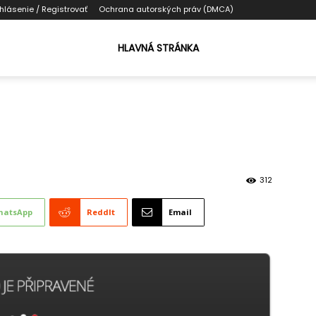
ihlásenie / Registrovať
Ochrana autorských práv (DMCA)
HLAVNÁ STRÁNKA
312
hatsApp
ReddIt
Email