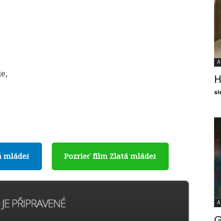
A
e,
H
sl
á mládež
Pozrieť film Zlatá mládež
A
G