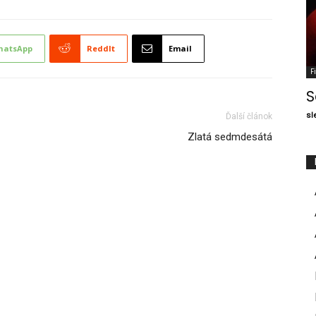
hatsApp
ReddIt
Email
F
S
sl
Ďalší článok
Zlatá sedmdesátá