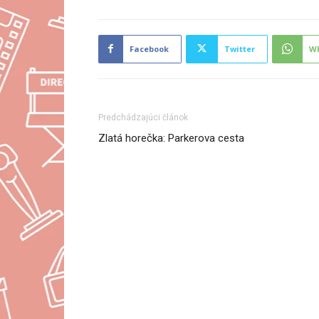
Facebook
Twitter
W
Predchádzajúci článok
Zlatá horečka: Parkerova cesta